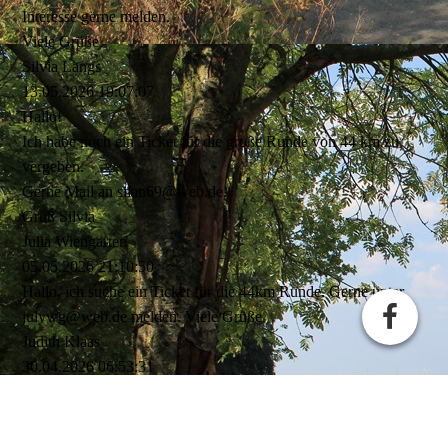
Interesse gerne melden.
Viele Grüße
Silvia Langs
13.05.2026
19:07:07
Hallo!
Ich habe noch ein Ticket für die große Runde von 44 km zu
vergeben.
Gerne Mail an silan69@web.de.
Gruß Silvia
Julia Wiengarten
05.05.2026
21:10:50
Hallo, ich suche ein Ticket für die 44km Runde. Gerne unter
julywg@web.de melden. Viele Grüße
Judith Klaas
30.04.2026
06:53:31
Hallo zusammen,
ich suche weiterhin 2 Tickets für die 28er Runde am 30.05. und