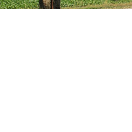
Bitte den Namen und Bestellnummer für Überweisungsgrund
angeben, nur so können wir die Zahlung zuordnen!